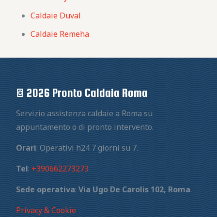
Caldaie Duval
Caldaie Remeha
© 2026 Pronto Caldaia Roma
Servizio assistenza caldaie a Roma su
appuntamento o di pronto intervento.
Orari
: Operativi h24 7 giorni su 7.
Tel
:
+390662273273
Sede operativa
:
Via Ugo De Carolis 102, Roma
.
Privacy & Cookie