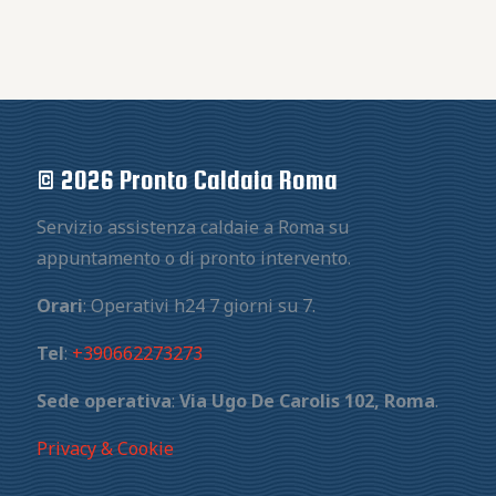
© 2026 Pronto Caldaia Roma
Servizio assistenza caldaie a Roma su
appuntamento o di pronto intervento.
Orari
: Operativi h24 7 giorni su 7.
Tel
:
+390662273273
Sede operativa
:
Via Ugo De Carolis 102, Roma
.
Privacy & Cookie